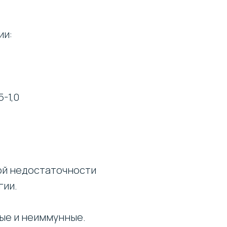
ии:
5-1,0
ой недостаточности
гии.
ые и неиммунные.