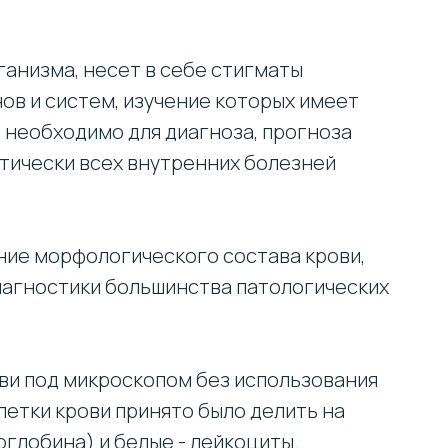
ганизма, несет в себе стигматы
ов и систем, изучение которых имеет
 необходимо для диагноза, прогноза
ктически всех внутренних болезней
ние морфологического состава крови,
диагностики большинства патологических
ви под микроскопом без использования
летки крови принято было делить на
оглобина) и белые - лейкоциты.