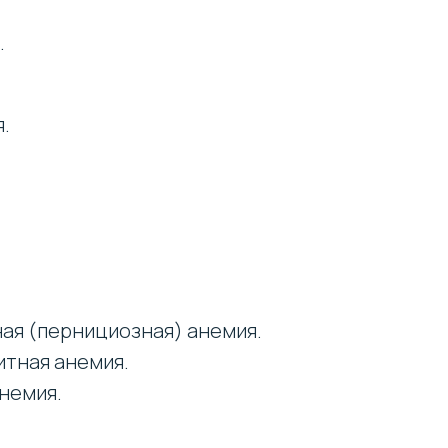
.
.
ая (пернициозная) анемия.
тная анемия.
немия.