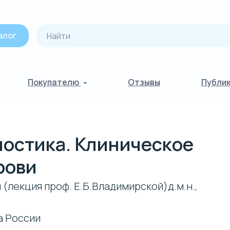
алог
Покупателю
Отзывы
Публи
ностика. Клиническое
рови
(лекция проф. Е.Б.Владимирской)д.м.н.,
а России