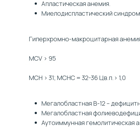
Апластическая анемия.
Миелодиспластический синдром
Гиперхромно-макроцитарная анемия
MCV > 95
MCH > 31; MCHC = 32-36 Цв.п.> 1,0
Мегалобластная В-12 – дефицитн
Мегалобластная фолиеводефици
Аутоиммунная гемолитическая а