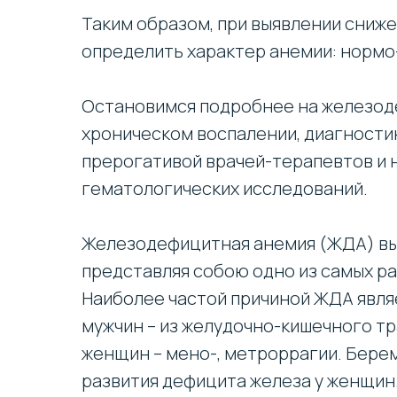
Таким образом, при выявлении сниж
определить характер анемии: нормо-
Остановимся подробнее на железод
хроническом воспалении, диагности
прерогативой врачей-терапевтов и 
гематологических исследований.
Железодефицитная анемия (ЖДА) вы
представляя собою одно из самых р
Наиболее частой причиной ЖДА явля
мужчин – из желудочно-кишечного тр
женщин – мено-, метроррагии. Берем
развития дефицита железа у женщин