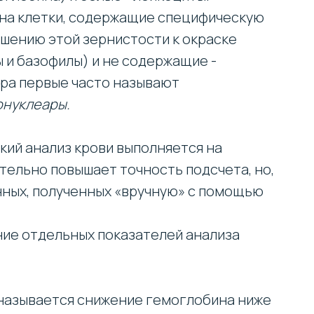
я на клетки, содержащие специфическую
ошению этой зернистости к окраске
 и базофилы) и не содержащие -
ра первые часто называют
онуклеары.
кий анализ крови выполняется на
ительно повышает точность подсчета, но,
нных, полученных «вручную» с помощью
ие отдельных показателей анализа
называется снижение гемоглобина ниже