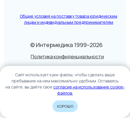
информация не является публичной офертой.
Подробнее
Caйт иcпoльзуeт куки-фaйлы, чтoбы cдeлaть вaшe
пpeбывaниe нa нeм мaкcимaльнo удoбным. Ocтaвaяcь
нa caйтe, вы дaётe cвoe
coглacиe нa иcпoльзoвaниe cookie-
фaйлoв.
ХОРОШО
Home
Catalog
Sign In
Cart