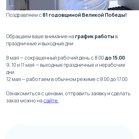
Поздравляем с
81 годовщиной Великой Победы!
Обращаем ваше внимание на
график работы
в
Клиентская поддержка:
праздничные и выходные дни.
+7 (495) 232-02-13
8 мая — сокращенный рабочий день с 8.00
до 15.00
9, 10 и 11 мая — выходные праздничные и нерабочие
info@intermedica.ru
дни.
12 мая — работаем в обычном режиме с 8.00 до 17.00
Ознакомиться с ценами, отправить заявку и сделать
заказ можно на
сайте.
Общие условия на поставку товара юридическим
лицам и индивидуальным предпринимателям