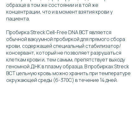
образце в том же состоянии и в той же
концентрации, что и в момент взятия крови у
пациента.
Пробирка Streck Cell-Free DNA BCT является
обычной вакуумной пробиркой для прямого сбора
крови, содержащей специальный стабилизатор/
консервант, который не позволяет разрушаться
клеткам крови и, тем самым, препятствует выходу
геномной ДНК в плазму образца. В пробирках Streck
BCT цельную кровь можно хранить при температуре
окружающей среды (6-370С) в течение 14 дней.
Клиентская поддержка:
+7 (495) 232-02-13
info@intermedica.ru