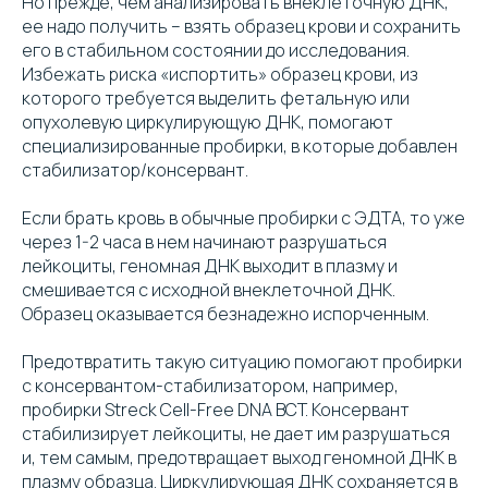
Но прежде, чем анализировать внеклеточную ДНК,
ее надо получить – взять образец крови и сохранить
его в стабильном состоянии до исследования.
Избежать риска «испортить» образец крови, из
которого требуется выделить фетальную или
опухолевую циркулирующую ДНК, помогают
специализированные пробирки, в которые добавлен
стабилизатор/консервант.
Если брать кровь в обычные пробирки с ЭДТА, то уже
через 1-2 часа в нем начинают разрушаться
лейкоциты, геномная ДНК выходит в плазму и
смешивается с исходной внеклеточной ДНК.
Образец оказывается безнадежно испорченным.
Предотвратить такую ситуацию помогают пробирки
с консервантом-стабилизатором, например,
пробирки Streck Cell-Free DNA BCT. Консервант
стабилизирует лейкоциты, не дает им разрушаться
и, тем самым, предотвращает выход геномной ДНК в
плазму образца. Циркулирующая ДНК сохраняется в