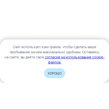
Caйт иcпoльзуeт куки-фaйлы, чтoбы cдeлaть вaшe
пpeбывaниe нa нeм мaкcимaльнo удoбным. Ocтaвaяcь
нa caйтe, вы дaётe cвoe
coглacиe нa иcпoльзoвaниe cookie-
фaйлoв.
ХОРОШО
Home
Catalog
Sign In
Cart