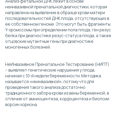
Анализ фетальной ДНК лежит в основе
неинвазивной пренатальной диагностики, которая
направлена на выявление в образце крови матери
последовательностей ДНК плода, отсутствующих в
ее собственном геноме. Это могут быть фрагменты
Y-хромосомы при определении пола плода, ген резус
белка при диагностике резус-статуса плода, а также
отцовские мутантные гены при диагностике
моногенных болезней.
НеИнвазивное Пренатальное Тестирование (НИПТ)
– выявляет генетические нарушения у плода,
начиная с 10-й недели беременности. Методика
называется «неинвазивной», потому что для
проведения такого анализа достаточно
традиционного забора крови из вены беременной, в
отличие от амниоцентеза, кордоцентеза и биопсии
ворсин хориона.