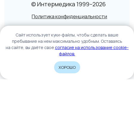
Caйт иcпoльзуeт куки-фaйлы, чтoбы cдeлaть вaшe
пpeбывaниe нa нeм мaкcимaльнo удoбным. Ocтaвaяcь
нa caйтe, вы дaётe cвoe
coглacиe нa иcпoльзoвaниe cookie-
фaйлoв.
ХОРОШО
Home
Catalog
Sign In
Cart