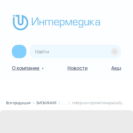
О компании
Новости
Акции
Вся продукция
БИОХИМИЯ
...
Набор контролей Микроальбумина