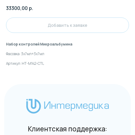
33300,00
р.
Клиентская поддержка:
Добавить к заявке
+7 (495) 232-02-13
info@intermedica.ru
Набор контролей Микроальбумина
Фасовка: 3х7мл+3х7мл
Артикул: HT-M142-CTL
Общие условия на поставку товара юридическим
лицам и индивидуальным предпринимателям
© Интермедика 1999–2026
Политика конфиденциальности