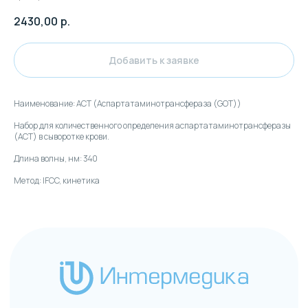
2430,00
р.
Клиентская поддержка:
Добавить к заявке
+7 (495) 232-02-13
Наименование: АСТ (Аспартатаминотрансфераза (GOT))
info@intermedica.ru
Набор для количественного определения аспартатаминотрансферазы
(АСТ) в сыворотке крови.
Длина волны, нм: 340
Метод: IFCC, кинетика
Общие условия на поставку товара юридическим
лицам и индивидуальным предпринимателям
© Интермедика 1999–2026