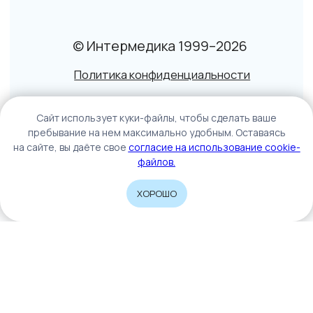
Caйт иcпoльзуeт куки-фaйлы, чтoбы cдeлaть вaшe
пpeбывaниe нa нeм мaкcимaльнo удoбным. Ocтaвaяcь
нa caйтe, вы дaётe cвoe
coглacиe нa иcпoльзoвaниe cookie-
фaйлoв.
ХОРОШО
Home
Catalog
Sign In
Cart