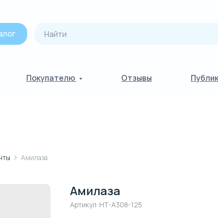
алог
Покупателю
Отзывы
Публи
нты
Амилаза
Амилаза
Артикул:
HT-A308-125