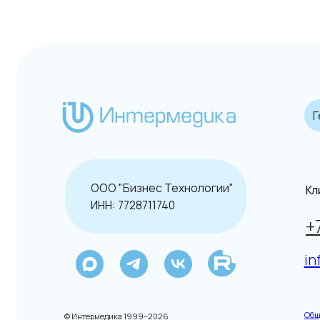
Гематол
ООО "Бизнес Технологии"
Клиентск
ИНН: 7728711740
+7 (49
info@in
Общие услови
© Интермедика 1999–2026
Данный сайт н
Политика конфиденциальности