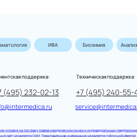
огия
ИФА
Биохимия
Анализ мочи
ая поддержка:
Техническая поддержка:
Вр
5) 232-02-13
+7 (495) 240-55-46
Пн
termedica.ru
service@intermedica.ru
Пя
я на поставку товара юридическим лицам и индивидуальным предпринимателям
е является СМИ. Представленная информация не является публичной офертой.
Подробнее