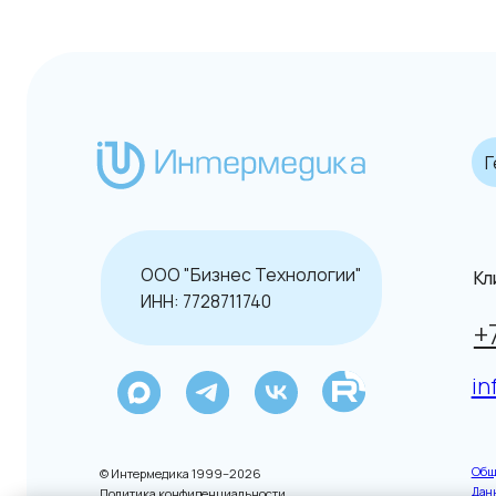
Гематол
ООО "Бизнес Технологии"
Клиентск
ИНН: 7728711740
+7 (49
info@in
Общие услови
© Интермедика 1999–2026
Данный сайт н
Политика конфиденциальности