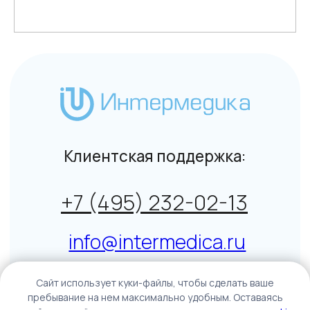
Общие условия на поставку товара юридическим
лицам и индивидуальным предпринимателям
© Интермедика 1999–2026
Политика конфиденциальности
↑
Данный сайт не является СМИ. Представленная
информация не является публичной офертой.
Подробнее
Caйт иcпoльзуeт куки-фaйлы, чтoбы cдeлaть вaшe
пpeбывaниe нa нeм мaкcимaльнo удoбным. Ocтaвaяcь