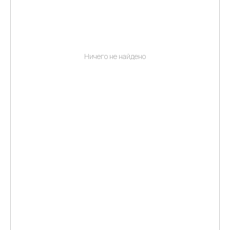
Ничего не найдено
Клиентская поддержка:
+7 (495) 232-02-13
info@intermedica.ru