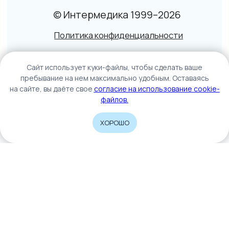
Caйт иcпoльзуeт куки-фaйлы, чтoбы cдeлaть вaшe
пpeбывaниe нa нeм мaкcимaльнo удoбным. Ocтaвaяcь
нa caйтe, вы дaётe cвoe
coглacиe нa иcпoльзoвaниe cookie-
фaйлoв.
ХОРОШО
Home
Catalog
Sign In
Cart