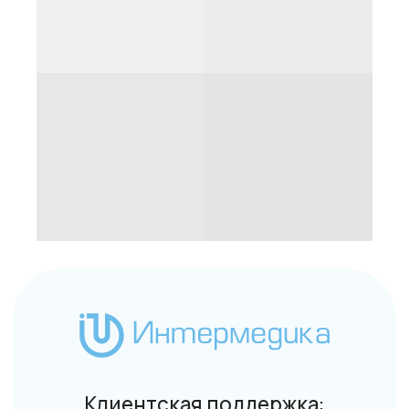
Клиентская поддержка:
+7 (495) 232-02-13
info@intermedica.ru
Общие условия на поставку товара юридическим
лицам и индивидуальным предпринимателям
© Интермедика 1999–2026
Политика конфиденциальности