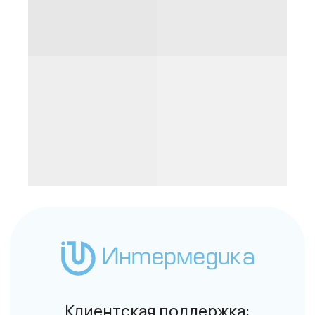
Клиентская поддержка:
+7 (495) 232-02-13
info@intermedica.ru
Общие условия на поставку товара юридическим
лицам и индивидуальным предпринимателям
© Интермедика 1999–2026
Политика конфиденциальности