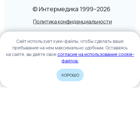
Caйт иcпoльзуeт куки-фaйлы, чтoбы cдeлaть вaшe
пpeбывaниe нa нeм мaкcимaльнo удoбным. Ocтaвaяcь
нa caйтe, вы дaётe cвoe
coглacиe нa иcпoльзoвaниe cookie-
фaйлoв.
ХОРОШО
Home
Catalog
Sign In
Cart