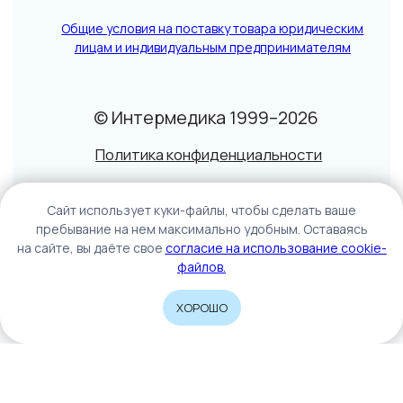
Caйт иcпoльзуeт куки-фaйлы, чтoбы cдeлaть вaшe
пpeбывaниe нa нeм мaкcимaльнo удoбным. Ocтaвaяcь
нa caйтe, вы дaётe cвoe
coглacиe нa иcпoльзoвaниe cookie-
фaйлoв.
ХОРОШО
Home
Catalog
Sign In
Cart