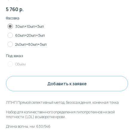
5 760
р.
Фасовка
30мл+10мл+3мл
60мл+20мл+3мл
240мл+80мл+3мл
Под заказ
Объём
Клиентская поддержка:
Добавить к заявке
+7 (495) 232-02-13
ЛПНП Прямой селективный метод, без осаждения, конечная точка
info@intermedica.ru
Набор для количественного определения липопротеинов низкой
плотности (LDL) в сыворотке крови.
Длина волны, нм: 630/546