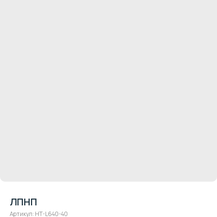
ЛПНП
Артикул:
HT-L640-40