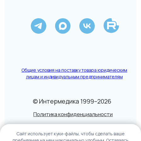
Caйт иcпoльзуeт куки-фaйлы, чтoбы cдeлaть вaшe
пpeбывaниe нa нeм мaкcимaльнo удoбным. Ocтaвaяcь