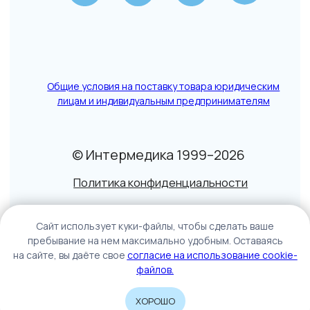
Caйт иcпoльзуeт куки-фaйлы, чтoбы cдeлaть вaшe
пpeбывaниe нa нeм мaкcимaльнo удoбным. Ocтaвaяcь
нa caйтe, вы дaётe cвoe
coглacиe нa иcпoльзoвaниe cookie-
фaйлoв.
ХОРОШО
Home
Catalog
Sign In
Cart