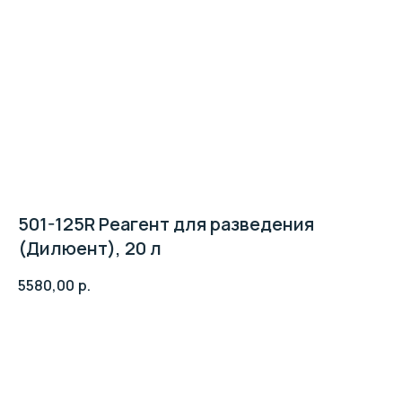
501-125R Реагент для разведения
(Дилюент), 20 л
5580,00
р.
Клиентская поддержка:
+7 (495) 232-02-13
Добавить к заявке
info@intermedica.ru