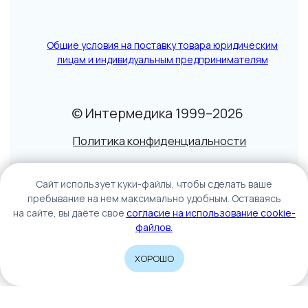
Данный сайт не является СМИ. Представленная
информация не является публичной офертой.
Подробнее
Caйт иcпoльзуeт куки-фaйлы, чтoбы cдeлaть вaшe
пpeбывaниe нa нeм мaкcимaльнo удoбным. Ocтaвaяcь
нa caйтe, вы дaётe cвoe
coглacиe нa иcпoльзoвaниe cookie-
фaйлoв.
ХОРОШО
Home
Catalog
Sign In
Cart