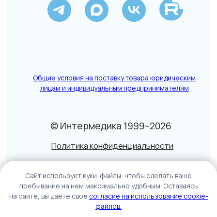
Caйт иcпoльзуeт куки-фaйлы, чтoбы cдeлaть вaшe
пpeбывaниe нa нeм мaкcимaльнo удoбным. Ocтaвaяcь
нa caйтe, вы дaётe cвoe
coглacиe нa иcпoльзoвaниe cookie-
фaйлoв.