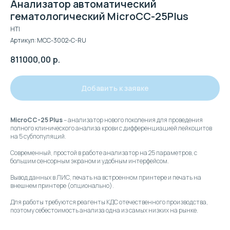
Анализатор автоматический
гематологический MicroCC-25Plus
HTI
Артикул:
MCC-3002-C-RU
811000,00
р.
Добавить к заявке
MicroCC-25 Plus
– анализатор нового поколения для проведения
полного клинического анализа крови с дифференциацией лейкоцитов
на 5 субпопуляций.
Современный, простой в работе анализатор на 25 параметров, с
большим сенсорным экраном и удобным интерфейсом.
Вывод данных в ЛИС, печать на встроенном принтере и печать на
внешнем принтере (опционально).
Для работы требуются реагенты КДС отечественного производства,
поэтому себестоимость анализа одна из самых низких на рынке.