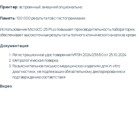
+7 (495) 232-02-13
Принтер:
встроенный, внешний опционально
info@intermedica.ru
Память:
100 000 результатов с гистограммами
Использование MicroCC-25 Plus повышает производительность лаборатории,
обеспечивает высокоточные результаты полного клинического анализа крови.
Документация
Регистрационное удостоверение №РЗН 2024/23880 от 25.10.2024
Метрологическая поверка
Разъяснительное письмо о медицинских изделиях для in vitro
диагностики, не подлежащих обязательному декларированию и
Общие условия на поставку товара юридическим
подтверждению соответствия
лицам и индивидуальным предпринимателям
Видео
© Интермедика 1999–2026
Политика конфиденциальности
↑