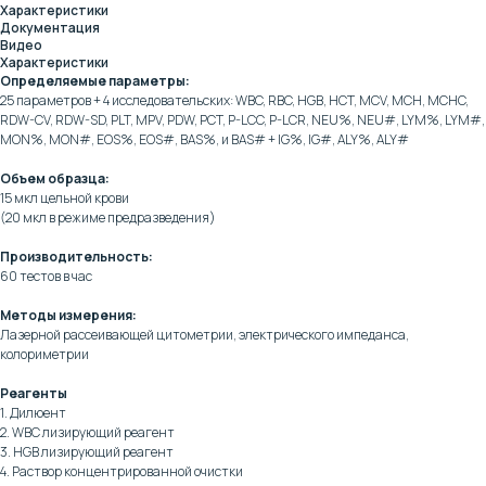
Характеристики
Документация
Видео
Характеристики
Определяемые параметры:
25 параметров + 4 исследовательских: WBC, RBC, HGB, HCT, MCV, MCH, MCHC,
RDW-CV, RDW-SD, PLT, MPV, PDW, PCT, P-LCC, P-LCR, NEU%, NEU#, LYM%, LYM#,
MON%, MON#, EOS%, EOS#, BAS%, и BAS# + IG%, IG#, ALY%, ALY#
Объем образца:
15 мкл цельной крови
(20 мкл в режиме предразведения)
Производительность:
60 тестов в час
Методы измерения:
Лазерной рассеивающей цитометрии, электрического импеданса,
колориметрии
Реагенты
1. Дилюент
2. WBC лизирующий реагент
Клиентская поддержка:
3. HGB лизирующий реагент
4. Раствор концентрированной очистки