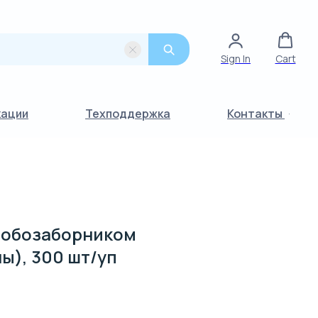
Sign In
Cart
кации
Техподдержка
Контакты
робозаборником
лы), 300 шт/уп