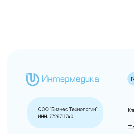
Гематол
ООО "Бизнес Технологии"
Клиентск
ИНН: 7728711740
+7 (49
info@in
Общие услови
© Интермедика 1999–2026
Данный сайт н
Политика конфиденциальности