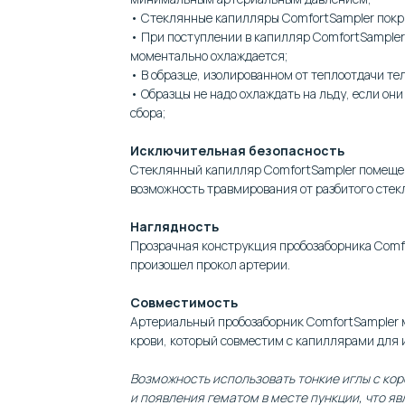
• Стеклянные капилляры ComfortSampler пок
• При поступлении в капилляр ComfortSampler
моментально охлаждается;
• В образце, изолированном от теплоотдачи те
• Образцы не надо охлаждать на льду, если он
сбора;
Исключительная безопасность
Стеклянный капилляр ComfortSampler помещен
возможность травмирования от разбитого стек
Наглядность
Прозрачная конструкция пробозаборника Comfo
произошел прокол артерии.
Совместимость
Артериальный пробозаборник ComfortSampler 
крови, который совместим с капиллярами для 
Возможность использовать тонкие иглы с ко
и появления гематом в месте пункции, что я