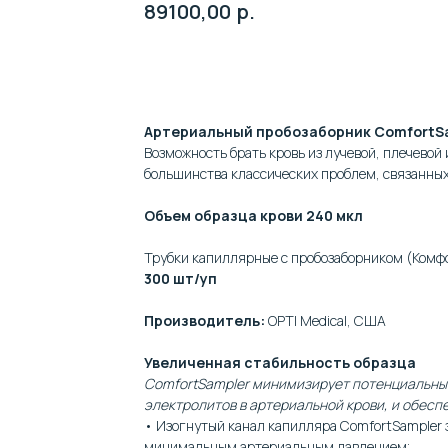
89100,00
р.
Добавить к заявке
Артериальный пробозаборник ComfortS
Возможность брать кровь из лучевой, плечевой
большинства классических проблем, связанных
Объем образца крови 240 мкл
Трубки капиллярные с пробозаборником (Комф
300 шт/уп
Производитель:
OPTI Medical, США
Увеличенная стабильность образца
ComfortSampler минимизирует потенциальные
электролитов в артериальной крови, и обесп
• Изогнутый канал капилляра ComfortSampler 
минимальным артериальным давлением;