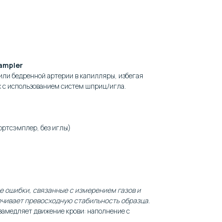
ampler
 или бедренной артерии в капилляры, избегая
 с использованием систем шприц/игла.
ортсэмплер, без иглы)
 ошибки, связанные с измерением газов и
ечивает превосходную стабильность образца.
замедляет движение крови: наполнение с