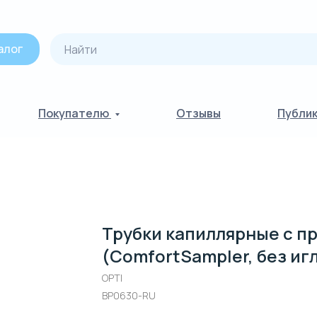
алог
Покупателю
Отзывы
Публи
Трубки капиллярные с п
(ComfortSampler, без иг
OPTI
BP0630-RU