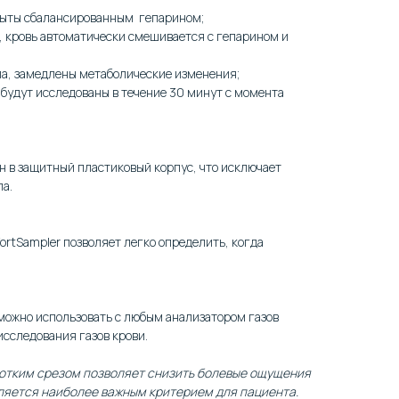
рыты сбалансированным гепарином;
, кровь автоматически смешивается с гепарином и
ла, замедлены метаболические изменения;
и будут исследованы в течение 30 минут с момента
 в защитный пластиковый корпус, что исключает
ла.
rtSampler позволяет легко определить, когда
можно использовать с любым анализатором газов
исследования газов крови.
ротким срезом позволяет снизить болевые ощущения
вляется наиболее важным критерием для пациента.