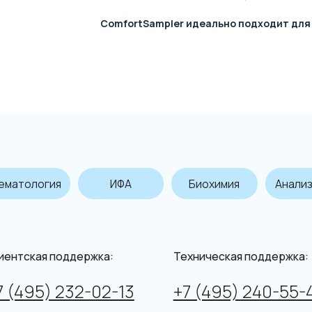
ComfortSampler идеально подходит для
огия
ИФА
Биохимия
Анализ мочи
ая поддержка:
Техническая поддержка:
Вр
5) 232-02-13
+7 (495) 240-55-46
Пн
termedica.ru
service@intermedica.ru
Пя
я на поставку товара юридическим лицам и индивидуальным предпринимателям
е является СМИ. Представленная информация не является публичной офертой.
Подробнее