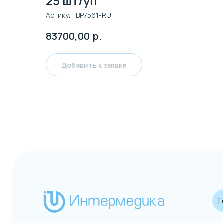
25 шт/уп
Артикул:
BP7561-RU
83700,00
р.
Добавить к заявке
Гематол
ООО "Бизнес Технологии"
Клиентск
ИНН: 7728711740