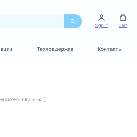
Sign In
Cart
кации
Техподдержка
Контакты
Измерительные кассеты типа B-Lac (pH, pO2, pCO2, tHb, sO2, Лактат, только для OPTI CCA-TS, CCA-TS2), 25 шт/уп