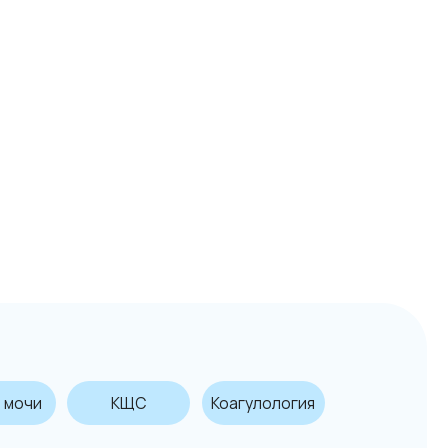
КЩС
Коагулология
емя работы: