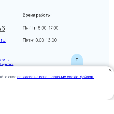
-Чт: 8.00-17.00
тн: 8.00-16.00
↑
дaётe cвoe
coглacиe нa иcпoльзoвaниe cookie-фaйлoв.