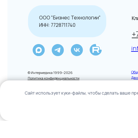
+7 (49
info@in
Общие услови
© Интермедика 1999–2026
Данный сайт н
Политика конфиденциальности
Caйт иcпoльзуeт куки-фaйлы, чтoбы cдeлaть вaшe пp