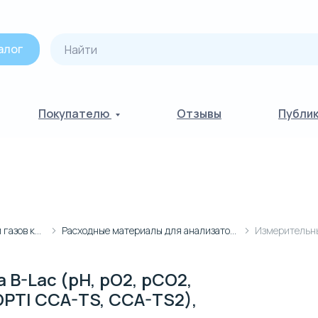
алог
Покупателю
Отзывы
Публи
Анализаторы электролитов и газов крови
Расходные материалы для анализаторов Opti
B-Lac (pH, pO2, pCO2,
 OPTI CCA-TS, CCA-TS2),