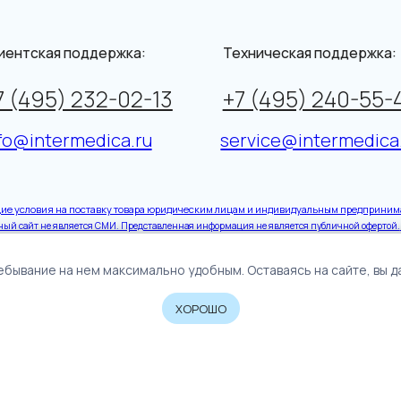
5) 232-02-13
+7 (495) 240-55-46
Пн
termedica.ru
service@intermedica.ru
Пя
я на поставку товара юридическим лицам и индивидуальным предпринимателям
е является СМИ. Представленная информация не является публичной офертой.
Подробнее
eбывaниe нa нeм мaкcимaльнo удoбным. Ocтaвaяcь нa caйтe, вы 
ХОРОШО