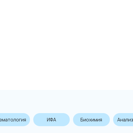
огия
ИФА
Биохимия
Анализ мочи
ая поддержка:
Техническая поддержка:
Вр