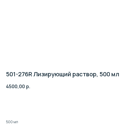
501-276R Лизирующий раствор, 500 мл
4500,00
р.
Клиентская поддержка:
Добавить к заявке
+7 (495) 232-02-13
info@intermedica.ru
500 мл