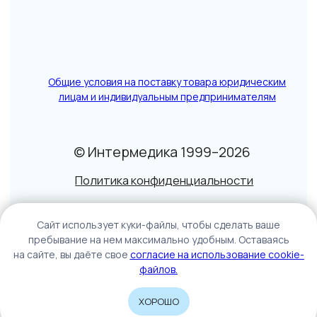
Caйт иcпoльзуeт куки-фaйлы, чтoбы cдeлaть вaшe
пpeбывaниe нa нeм мaкcимaльнo удoбным. Ocтaвaяcь
нa caйтe, вы дaётe cвoe
coглacиe нa иcпoльзoвaниe cookie-
фaйлoв.
ХОРОШО
Home
Catalog
Sign In
Cart